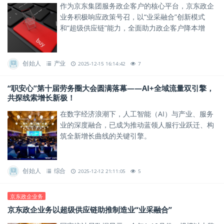
作为京东集团服务政企客户的核心平台，京东政企
业务积极响应政策号召，以“业采融合”创新模式
和“超级供应链”能力，全面助力政企客户降本增
效、实现高质量发展。
创始人
产业
2025-12-15 16:14:42
7
“职安心”第十届劳务圈大会圆满落幕——AI+全域流量双引擎，
共探线索增长新极！
在数字经济浪潮下，人工智能（AI）与产业、服务
业的深度融合，已成为推动蓝领人服行业跃迁、构
筑全新增长曲线的关键引擎。
创始人
综合
2025-12-12 21:11:05
5
京东政企业务
京东政企业务以超级供应链助推制造业“业采融合”