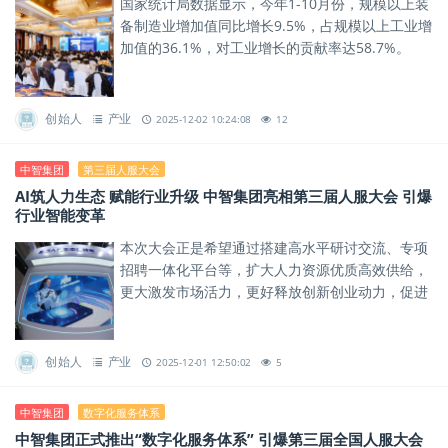
国家统计局数据显示，今年1-10月份，规模以上装
备制造业增加值同比增长9.5%，占规模以上工业增
加值的36.1%，对工业增长的贡献率达58.7%。
创始人
产业
2025-12-02 10:24:08
12
中智集团
第三届人服大会
AI筑人力生态 赋能行业升级 中智集团亮相第三届人服大会 引爆
行业智能变革
本次大会正是希望通过搭建高水平研讨交流、专项
招聘一体化平台等，扩大人力资源优质高效供给，
更大激发市场活力，更好释放创新创业动力，促进
高质量充分就业，助力构建现代化产业体系。
创始人
产业
2025-12-01 12:50:02
5
中智集团
数字化服务体系
中智集团正式推出“数字化服务体系” 引爆第三届全国人服大会