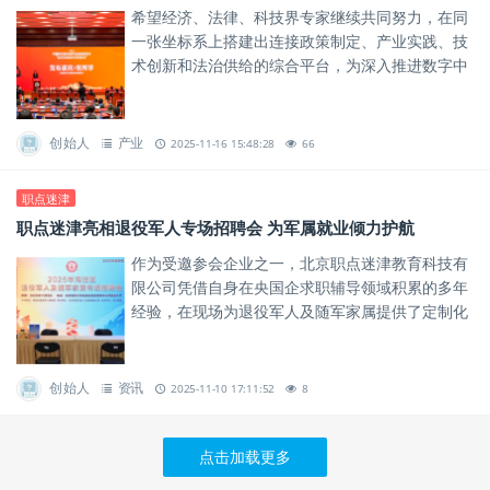
希望经济、法律、科技界专家继续共同努力，在同
一张坐标系上搭建出连接政策制定、产业实践、技
术创新和法治供给的综合平台，为深入推进数字中
国建设、服务高质量发展作出新的更大贡献。
创始人
产业
2025-11-16 15:48:28
66
职点迷津
职点迷津亮相退役军人专场招聘会 为军属就业倾力护航
作为受邀参会企业之一，北京职点迷津教育科技有
限公司凭借自身在央国企求职辅导领域积累的多年
经验，在现场为退役军人及随军家属提供了定制化
岗位咨询、就业路径分析、政策答疑等服务，帮助
军属群体分析岗位适配度，...
创始人
资讯
2025-11-10 17:11:52
8
点击加载更多