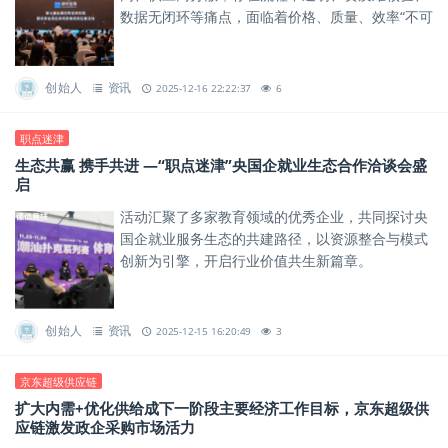
数据无闭环等痛点，面临着价格、质量、效率“不可
能三角”的现实挑战。
创始人
资讯
2025-12-16 22:22:37
6
职点迷津
生态共赢 携手共进 —“职点迷津”央国企就业生态合作洽谈会盛
启
活动汇聚了多家教育领域的优秀企业，共同探讨央
国企就业服务生态的共建路径，以资源整合与模式
创新为引擎，开启行业价值共生新篇章。
创始人
资讯
2025-12-15 16:20:49
3
京东超级供应链
扩大内需+优化供给成下一阶段主要经济工作目标，京东超级供
应链激发政企采购市场活力