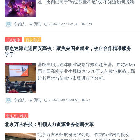
这一比例已高于“岗位数量不足”或“不知道如何脱颖
而出”。
创始人
资讯
2026-04-22 11:41:48
129
职点迷津
西安高校
职点迷津走进西安高校：聚焦央国企就业，校企合作精准服务
学子
讲座由职点迷津职业规划导师郗超主讲。面对2026
届全国高校毕业生规模达1270万人的就业形势，郗
超老师对当前就业市场进行了分析。
创始人
资讯
2026-03-30 18:48:50
62
北京万古科技
北京万古科技：引领人力资源业务创新变革
北京万古科技股份有限公司，作为行业内的佼佼