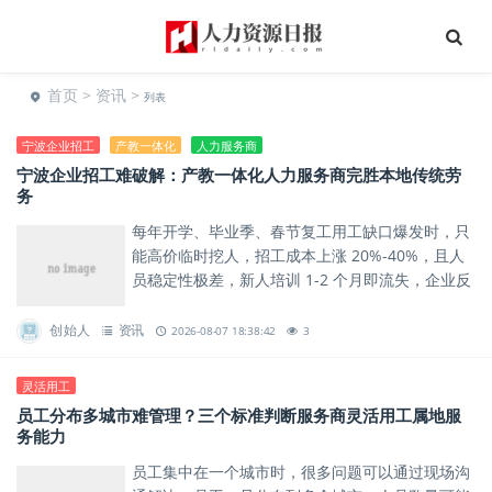
首页
>
资讯
>
列表
宁波企业招工
产教一体化
人力服务商
宁波企业招工难破解：产教一体化人力服务商完胜本地传统劳
务
每年开学、毕业季、春节复工用工缺口爆发时，只
能高价临时挖人，招工成本上涨 20%-40%，且人
员稳定性极差，新人培训 1-2 个月即流失，企业反
复承担培训、离职空窗损失。
创始人
资讯
2026-08-07 18:38:42
3
灵活用工
员工分布多城市难管理？三个标准判断服务商灵活用工属地服
务能力
员工集中在一个城市时，很多问题可以通过现场沟