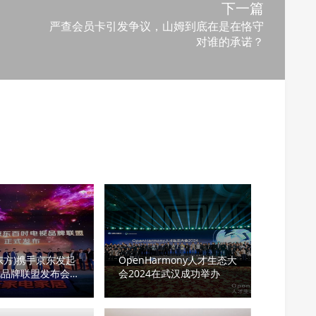
下一篇
严查会员卡引发争议，山姆到底在是在恪守
对谁的承诺？
京东方)携手京东发起
OpenHarmony人才生态大
视品牌联盟发布会
会2024在武汉成功举办
庭视听正式迈入大屏