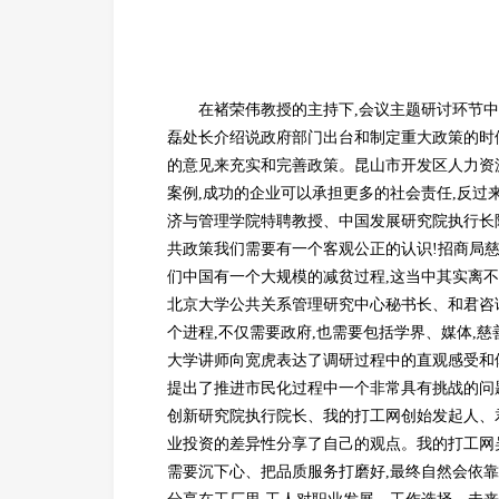
在褚荣伟教授的主持下,会议主题研讨环节中
磊处长介绍说政府部门出台和制定重大政策的时
的意见来充实和完善政策。昆山市开发区人力资
案例,成功的企业可以承担更多的社会责任,反
济与管理学院特聘教授、中国发展研究院执行长
共政策我们需要有一个客观公正的认识!招商局慈
们中国有一个大规模的减贫过程,这当中其实离不
北京大学公共关系管理研究中心秘书长、和君咨
个进程,不仅需要政府,也需要包括学界、媒体,
大学讲师向宽虎表达了调研过程中的直观感受和
提出了推进市民化过程中一个非常具有挑战的问
创新研究院执行院长、我的打工网创始发起人、
业投资的差异性分享了自己的观点。我的打工网
需要沉下心、把品质服务打磨好,最终自然会依