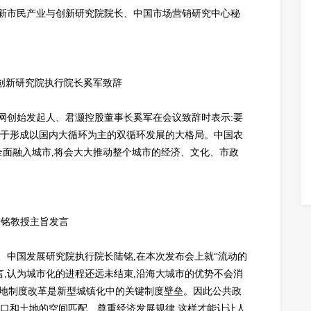
新市民产业与创新研究院院长、中国市场营销研究中心秘
创新研究院执行院长奚军致辞
网创始发起人、君灏控股董事长奚军在会议致辞时表示:要
利于形成以国内大循环为主的双循环发展的大格局。中国农
够全面融入城市,将会大大推动整个城市的经济、文化、市政
陆铭教授主旨发言
、中国发展研究院执行院长陆铭,在本次发布会上就“流动的
言,认为城市化的进程还远未结束,沿海大城市的优势不会消
和土地制度改革是新型城镇化中的关键制度壁垒。因此公共政
人口和土地的空间匹配、尊重经济发展规律,这样才能让让人