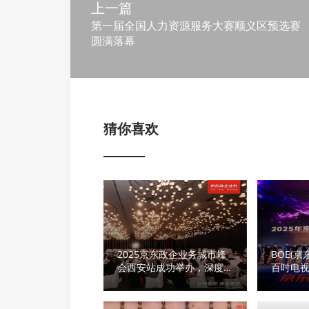
上一篇
第一届全国人力资源服务大赛顺义区预选赛
圆满落幕
猜你喜欢
2025京东政企业务城市峰
BOE(
会西安站成功举办，深度分
百吋电
享业采融合产业实践
引领家
时代