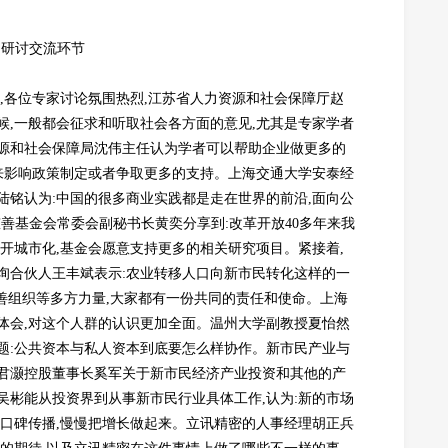
研讨交流环节
,各位专家讨论氛围热烈,江苏省人力资源和社会保障厅赵
候,一般都会征求和听取社会各方面的意见,尤其是专家学者
源和社会保障局沈伟主任认为学者可以帮助企业做更多的
过来影响政策制定或者争取更多的支持。上海交通大学安泰经
陆铭认为:中国的很多商业实践都是走在世界的前沿,面向公
善基金会常委会副秘书长黄奕分享到:改革开放40多年来我
开城市化,基金会愿意支持更多的相关研究项目。紧接着,
询合伙人王丰斌表示:农业转移人口向新市民转化这样的一
慈善组织等多方力量,大家都有一份共同的责任和使命。上海
体会,对这个人群的认识更加全面。温州大学副教授夏怡然
题:公共资本与私人资本到底要怎么样协作。新市民产业与
君灏控股董事长奚军关于新市民经济产业投资和其他的产
吴彬能从投资界到从事新市民行业具体工作,认为:新的市场
靠口碑传播,慢慢把增长做起来。立讯精密的人事经理胡正兵