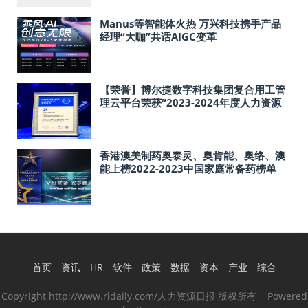
Manus等智能体火热 万兴科技携手产品
经理“大咖”共话AIGC变革
【荣誉】博尔捷数字科技集团复合用工管
理云平台荣获“2023-2024年度人力资源
科技最佳产品”大奖，产品科技力获肯定
香港澳美制药奥泰灵、奥肯能、奥络、澳
能上榜2022-2023中国家庭常备药榜单
首页
资讯
HR
软件
政策
数据
资本
产业
综合
Copyright http://www.rldaily.com/人力资源日报 版权所有 Powered