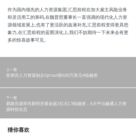
作为国内领先的人力资源集团,汇思前程在加大雇主风险业务
和灵活用工的筹码,在魏普照董事长一直强调的现代化人力资
源领域发展上,也有了更活跃的血液补充,汇思前程变得更具想
象力,在汇思前程的蓝图演化上,我们不妨期待一下未来会有更
多的惊喜故事可见。
上一篇
菲律宾人力资源创企Sprout获600万美元A轮融资
下一篇
易路完成华兴新经济基金超2亿元C3轮融资，6大平台融通人力资
源科技生态
猜你喜欢