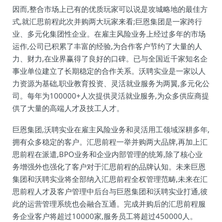
因而,整合市场上已有的优质玩家可以说是攻城略地的最佳方
式,就汇思前程此次并购两大玩家来看;巨恩集团是一家跨行
业、多元化集团性企业。在雇主风险业务上经过多年的市场
运作,公司已积累了丰富的经验,为合作客户节约了大量的人
力、财力,在业界赢得了良好的口碑。已与全国近千家知名企
事业单位建立了长期稳定的合作关系。沃聘实业是一家以人
力资源为基础,职业教育投资、灵活就业服务为两翼,多元化公
司。每年为100000+人次提供灵活就业服务,为众多供应商提
供了大量的高端人才及技工人才。
巨恩集团,沃聘实业在雇主风险业务和灵活用工领域深耕多年,
拥有众多稳定的客户。汇思前程一举并购两大品牌,再加上汇
思前程在派遣,BPO业务和企业内部管理的统筹,除了核心业
务增强外也强化了客户对于汇思前程的品牌认知。未来巨恩
集团和沃聘实业将全部纳入汇思前程全权管理范畴,未来在汇
思前程人才及客户管理中后台与巨恩集团和沃聘实业打通,彼
此的运营管理系统也会融合互通。完成并购后的汇思前程服
务企业客户将超过10000家,服务员工将超过450000人。