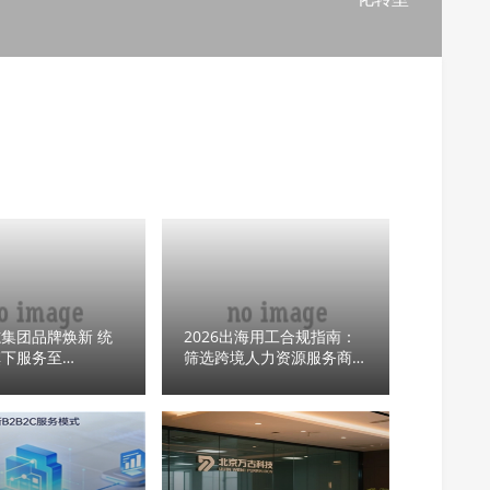
集团品牌焕新 统
2026出海用工合规指南：
旗下服务至
筛选跨境人力资源服务商的
l Page 品牌
三项硬指标