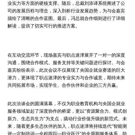
业实力等方面的硬核支撑。随后，总裁刘添译系统阐述了公
司的发展历程与理念，深入剖析行业发展趋势，为与会嘉宾
描绘了清晰的合作蓝图。最后，冯总就合作细则进行了详细
解读，提供了切实可行的推进方案。
在互动交流环节，现场嘉宾与职点迷津展开了一对一的深度
沟通，围绕合作模式、服务支持等关键问题进行探讨。与会
嘉宾纷纷表示，此次会议不仅展现了央国企就业赛道的巨大
潜力，更体现了职点迷津的专业实力与合作诚意，期待未来
共同拓展市场，实现学生、合作伙伴和企业的三方共赢。
此次洽谈会的圆满落幕，不仅为职业教育机构与央国企就业
服务领域架起了深度协作的桥梁，更以“资源聚合力、模式创
新力、生态共生力”为支点，撬动行业价值升级的新范式。未
来，随着更多生态伙伴的加入，职点迷津将持续迭代“智能测
评—定制培训—全程跟踪—职业跃迁”的全周期服务体系，助