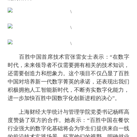
百胜中国首席技术官张雷女士表示：“在数字
时代，未来领导者不仅需要拥有相关的技术知识，
还需要创造力和想象力。这个项目不仅凸显了百胜
中国对培养新一代数字菁英的承诺，还表现出我们
积极拥抱人工智能新时代，不断夯实数字化能力，
进一步加快百胜中国数字化创新进程的决心”。
上海财经大学统计与管理学院党委书记杨晖高
度赞扬了双方的合作。她表示：“百胜中国在餐饮
行业强大的数字化基础将会为学生们提供来自一线
的前沿技术实践场景，拓宽他们的视野，明确就业