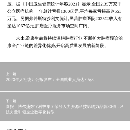
压。据《中国卫生健康统计年鉴2021》显示,全国2.35万家非
公立医疗机构,一年总计亏损1300亿元,平均每家亏损高达553
万元。另据弗若斯特沙利文统计,民营肿瘤医院2025年收入有
望达1067亿元,肿瘤医疗服务市场空间广阔。
未来,盈康生命将持续深耕肿瘤行业,不断扩大肿瘤预诊治
康全产业链的差异化优势,开启高质量发展的新阶段。
上一篇
2020年人社统计公报发布：全国就业人员达7.5亿
下一篇
喜报！博尔捷数字科技集团荣登人力资源科技影响力品牌30强，科
技力量引领企业数字化转型