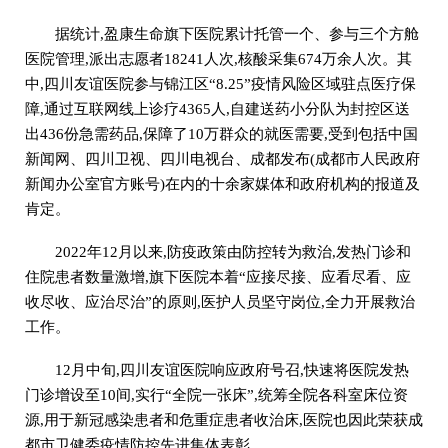
据统计,盈康生命旗下医院累计托管一个、参与三个方舱
医院管理,派出志愿者18241人次,核酸采集674万余人次。其
中,四川友谊医院参与锦江区“8.25”疫情风险区域驻点医疗保
障,通过互联网线上诊疗4365人,自建送药小分队为封控区送
出436份急需药品,保障了10万群众的就医需要,受到包括中国
新闻网、四川卫视、四川电视台、成都发布(成都市人民政府
新闻办公室官方账号)在内的十余家媒体和政府机构的报道及
肯定。
2022年12月以来,防疫政策由防控转为救治,发热门诊和
住院患者数量激增,旗下医院本着“应接尽接、应看尽看、应
收尽收、应治尽治”的原则,医护人员坚守岗位,全力开展救治
工作。
12月中旬,四川友谊医院响应政府号召,快速将医院发热
门诊增设至10间,实行“全院一张床”,统筹全院各科室床位资
源,用于新冠感染患者和危重症患者收治床,医院也因此荣获成
都市卫健委疫情防控先进集体表彰。