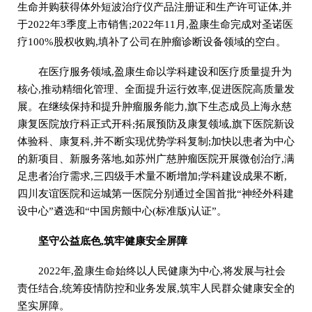
生命并购获得体外短波治疗仪产品注册证和生产许可证体,并
于2022年3季度上市销售;2022年11月,盈康生命完成对圣诺医
疗100%股权收购,填补了公司在肿瘤诊断设备领域的空白。
在医疗服务领域,盈康生命以学科建设和医疗质量提升为
核心,推动精细化管理、全面提升运行效率,促进医院高质量发
展。在继续保持和提升肿瘤服务能力,旗下生态成员上海永慈
康复医院放疗科正式开科;拓展预防及康复领域,旗下医院新设
体验科、康复科,并不断实现优势学科复制;加快以患者为中心
的新项目、新服务落地,如苏州广慈肿瘤医院开展微创治疗,满
足患者治疗需求,三四级手术量不断增加;学科建设成果不断,
四川友谊医院和运城第一医院分别通过全国首批“神经外科建
设中心”遴选和“中国房颤中心(标准版)认证”。
坚守公益底色,筑牢健康安全屏障
2022年,盈康生命始终以人民健康为中心,将发展与社会
责任结合,统筹疫情防控和业务发展,筑牢人民群众健康安全的
坚实屏障。