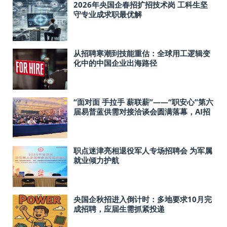
2026年央国企春招扩招技术岗 工科生坚
守专业成求职最优解
从招聘寒潮到技能重估：全球用工逻辑变
化中的中国企业出海路径
“面对面 手拉手 薪联薪”——“职安心”第六
届易普蓝供需对接洽谈会圆满落幕，AI招
聘，乘势而上！
职点迷津亮相退役军人专场招聘会 为军属
就业倾力护航
央国企秋招进入倒计时：多地要求10月完
成招聘，应届生需抓紧投递