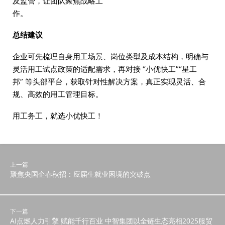
及监管，让团队聚焦战略工
作。
总结建议
企业可先梳理自身用工场景、岗位类型及成本结构，明确与
灵活用工试点政策的适配需求，再对接 “小优快工”“星工
邦” 等头部平台，获取针对性解决方案，真正实现灵活、合
规、高效的用工管理目标。
用工务工，就选小优快工！
上一篇
聚焦央国企春秋招：应届生就业困境的突破点
下一篇
AI点燃人力引擎 赋能千行百业 中智集团以全链生态亮相2025服贸