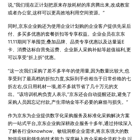
说,“我们现在正计划把原来存放耗材的库房腾出来,改成教室
或者办公室,这样可以更高效地利用空间资源。”
同时,京东企业购还为使用企业计划购的企业客户提供先采后
付、多买多优惠的套餐折扣等专享权益。企业会员在京东
11.11期间下单囤货,叠加品牌、品类专享优惠以及达量返E
卡、消费达标自营免运费、企业新人采购补贴等超值福利,更
可以享受“折上折”优惠。
“这一次我们采购了差不多半年的使用量,因为数量比较大,也
享受到了最高档的折扣力度,实际到手价相当于日常价格的七
折左右,仅日用耗材一项,差不多就节省了几十万元的支
出。”该培训机构负责人表示,“京东还会自动提醒还款,避免了
采购人员因忘记付款,产生滞纳金等不必要的麻烦与损失。”
作为京东为企业提供数字化采购服务及标准化采购解决方案
的一站式平台,京东企业购深耕政企服务十多年,通过持续深入
了解各行业knowhow、敏锐洞察企业需求,将京东强大的数
智供应链和领先的技术能力,深度融入政企采购全流程之中,以