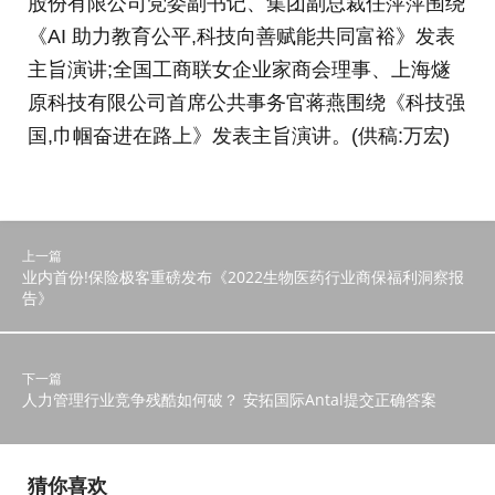
股份有限公司党委副书记、集团副总裁任萍萍围绕
《AI 助力教育公平,科技向善赋能共同富裕》发表
主旨演讲;全国工商联女企业家商会理事、上海燧
原科技有限公司首席公共事务官蒋燕围绕《科技强
国,巾帼奋进在路上》发表主旨演讲。(供稿:万宏)
上一篇
业内首份!保险极客重磅发布《2022生物医药行业商保福利洞察报
告》
下一篇
人力管理行业竞争残酷如何破？ 安拓国际Antal提交正确答案
猜你喜欢