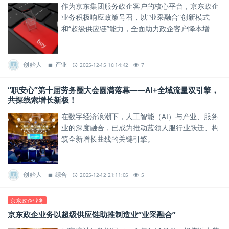
作为京东集团服务政企客户的核心平台，京东政企
业务积极响应政策号召，以“业采融合”创新模式
和“超级供应链”能力，全面助力政企客户降本增
效、实现高质量发展。
创始人
产业
2025-12-15 16:14:42
7
“职安心”第十届劳务圈大会圆满落幕——AI+全域流量双引擎，
共探线索增长新极！
在数字经济浪潮下，人工智能（AI）与产业、服务
业的深度融合，已成为推动蓝领人服行业跃迁、构
筑全新增长曲线的关键引擎。
创始人
综合
2025-12-12 21:11:05
5
京东政企业务
京东政企业务以超级供应链助推制造业“业采融合”