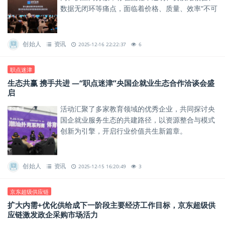
数据无闭环等痛点，面临着价格、质量、效率“不可
能三角”的现实挑战。
创始人
资讯
2025-12-16 22:22:37
6
职点迷津
生态共赢 携手共进 —“职点迷津”央国企就业生态合作洽谈会盛
启
活动汇聚了多家教育领域的优秀企业，共同探讨央
国企就业服务生态的共建路径，以资源整合与模式
创新为引擎，开启行业价值共生新篇章。
创始人
资讯
2025-12-15 16:20:49
3
京东超级供应链
扩大内需+优化供给成下一阶段主要经济工作目标，京东超级供
应链激发政企采购市场活力