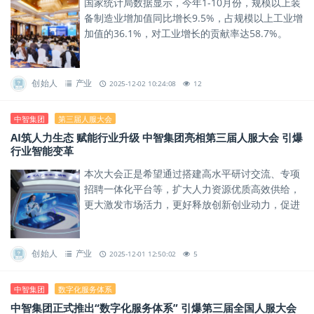
国家统计局数据显示，今年1-10月份，规模以上装
备制造业增加值同比增长9.5%，占规模以上工业增
加值的36.1%，对工业增长的贡献率达58.7%。
创始人
产业
2025-12-02 10:24:08
12
中智集团
第三届人服大会
AI筑人力生态 赋能行业升级 中智集团亮相第三届人服大会 引爆
行业智能变革
本次大会正是希望通过搭建高水平研讨交流、专项
招聘一体化平台等，扩大人力资源优质高效供给，
更大激发市场活力，更好释放创新创业动力，促进
高质量充分就业，助力构建现代化产业体系。
创始人
产业
2025-12-01 12:50:02
5
中智集团
数字化服务体系
中智集团正式推出“数字化服务体系” 引爆第三届全国人服大会