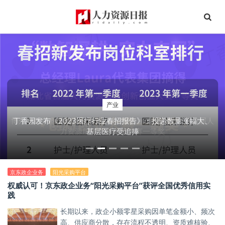
产业
产业
博尔捷数字科技集团-欧孚科技总经理Laura摘得湖北省首届人
丁香园发布《2023医疗行业春招报告》：投递数量涨幅大、
力资源服务创新创业大赛一等奖
基层医疗受追捧
京东政企业务
阳光采购平台
权威认可！京东政企业务“阳光采购平台”获评全国优秀信用实
践
长期以来，政企小额零星采购因单笔金额小、频次
高、供应商分散，存在流程不透明、资质难核验、