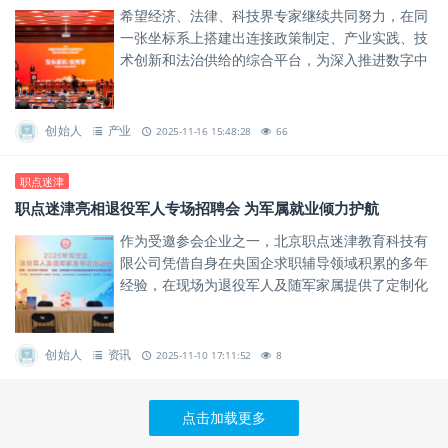
希望经济、法律、科技界专家继续共同努力，在同
一张坐标系上搭建出连接政策制定、产业实践、技
术创新和法治供给的综合平台，为深入推进数字中
国建设、服务高质量发展作出新的更大贡献。
创始人
产业
2025-11-16 15:48:28
66
职点迷津
职点迷津亮相退役军人专场招聘会 为军属就业倾力护航
作为受邀参会企业之一，北京职点迷津教育科技有
限公司凭借自身在央国企求职辅导领域积累的多年
经验，在现场为退役军人及随军家属提供了定制化
岗位咨询、就业路径分析、政策答疑等服务，帮助
军属群体分析岗位适配度，...
创始人
资讯
2025-11-10 17:11:52
8
点击加载更多