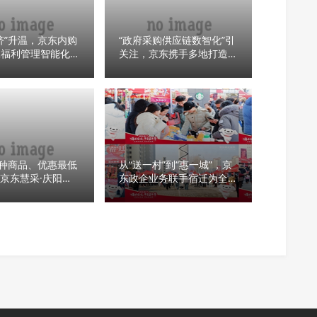
济”升温，京东内购
“政府采购供应链数智化”引
工福利管理智能化升
关注，京东携手多地打造城
市级“阳光采购平台”
万种商品、优惠最低
从“送一村”到“惠一城”，京
“京东慧采·庆阳
东政企业务联手宿迁为全市
商城上线运行
2000+企业带去实惠年货