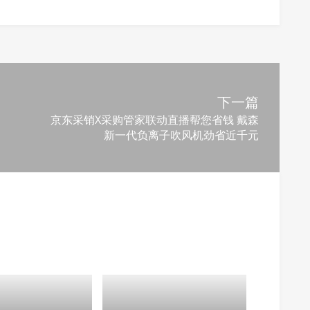
下一篇
京东采销X采购管家联动直播帮您省钱 戴森
新一代负离子吹风机劲省近千元