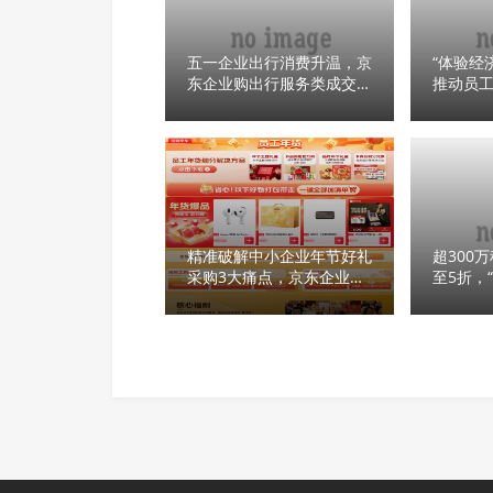
五一企业出行消费升温，京
“体验经
东企业购出行服务类成交额
推动员
同比增超 100%
级
精准破解中小企业年节好礼
超300
采购3大痛点，京东企业购
至5折，
打造年货节场景解决方案
集”福利