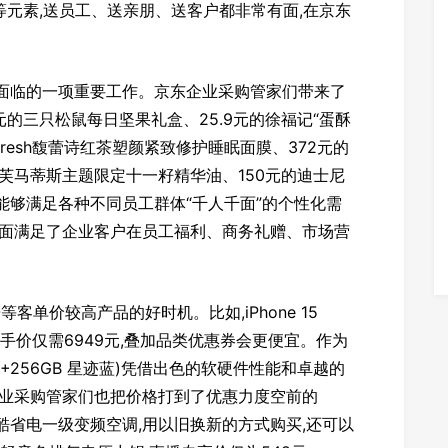
等元素,送员工、送亲朋、送客户都非常有面,在京东
中面临的一项重要工作。京东企业采购管家们带来了
9元的三只松鼠每日坚果礼盒、25.9元的徐福记“蛋酥
resh馥蕾诗红茶塑颜紧致修护睡眠面膜、372元的
阿芙马蒂斯主题限定十一籽精华油、150元的迪士尼
能够满足各种不同员工群体“千人千面”的个性化需
全面满足了企业客户在员工福利、商务礼赠、市场营
客单价较高产品的好时机。比如,iPhone 15
间到手价仅需6949元,叠加品类优惠券会更便宜。作为
12GB+256GB 星迹蓝)凭借出色的软硬件性能和卓越的
企业采购管家们也把价格打到了优惠力度空前的
5匹酷省电一级变频空调,用以旧换新的方式购买,还可以